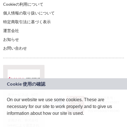
Cookieの利用について
個人情報の取り扱いについて
特定商取引法に基づく表示
運営会社
お知らせ
お問い合わせ
本サービスは、NTT
JASRAC許諾番号：
On our website we use some cookies. These are
ドコモグループの新
9024936001Y45037
規事業創出プログラ
necessary for our site to work properly and to give us
JASRAC許諾番号：
ム「docomo
9024936002Y45040
information about how our site is used.
STARTUP」を通じて
企画され、株式会社
teketにより運営され