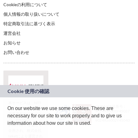
Cookieの利用について
個人情報の取り扱いについて
特定商取引法に基づく表示
運営会社
お知らせ
お問い合わせ
本サービスは、NTT
JASRAC許諾番号：
On our website we use some cookies. These are
ドコモグループの新
9024936001Y45037
規事業創出プログラ
necessary for our site to work properly and to give us
JASRAC許諾番号：
ム「docomo
9024936002Y45040
information about how our site is used.
STARTUP」を通じて
企画され、株式会社
teketにより運営され