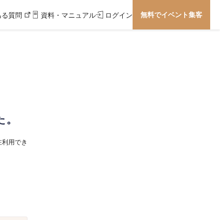
無料でイベント集客
ある質問
資料・マニュアル
ログイン
た。
在利用でき