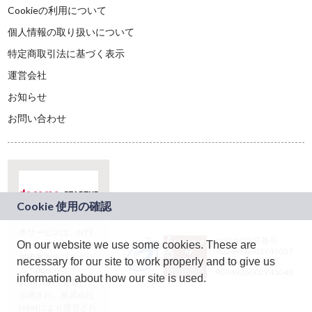
Cookieの利用について
個人情報の取り扱いについて
特定商取引法に基づく表示
運営会社
お知らせ
お問い合わせ
本サービスは、NTT
JASRAC許諾番号：
On our website we use some cookies. These are
ドコモグループの新
9024936001Y45037
規事業創出プログラ
necessary for our site to work properly and to give us
JASRAC許諾番号：
ム「docomo
9024936002Y45040
information about how our site is used.
STARTUP」を通じて
企画され、株式会社
teketにより運営され