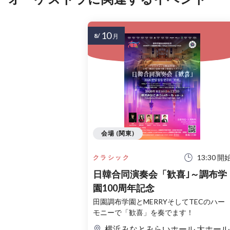
10
8/
月
会場 (関東)
13:30 開
クラシック
日韓合同演奏会「歓喜｣～調布学
園100周年記念
田園調布学園とMERRYそしてTECのハー
モニーで「歓喜」を奏でます！
横浜みなとみらいホール 大ホール