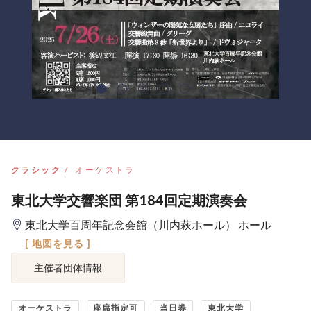
クラシック
オーケストラ
東北大学交響楽団 第184回定期演奏会
東北大学百周年記念会館（川内萩ホール） ホール
[ 地図を見る ]
主催者団体情報
オーケストラ
座席指定可
当日券
東北大学