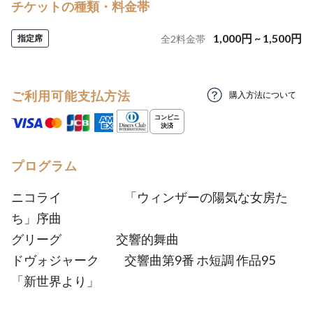
チケットの種類・料金帯
1,000
円
~
1,500
円
指定席
全
2
料金帯
ご利用可能支払方法
購入方法について
プログラム
ニコライ 「ウィンザーの陽気な女房た
ち」序曲
グリーグ 交響的舞曲
ドヴォジャーク 交響曲第9番 ホ短調 作品95
「新世界より」