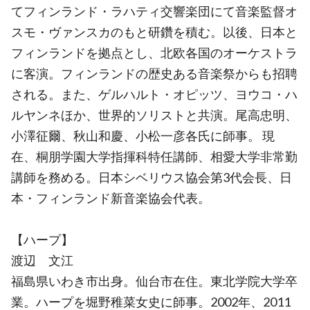
てフィンランド・ラハティ交響楽団にて音楽監督オ
スモ・ヴァンスカのもと研鑽を積む。以後、日本と
フィンランドを拠点とし、北欧各国のオーケストラ
に客演。フィンランドの歴史ある音楽祭からも招聘
される。また、ゲルハルト・オピッツ、ヨウコ・ハ
ルヤンネほか、世界的ソリストと共演。尾高忠明、
小澤征爾、秋山和慶、小松一彦各氏に師事。 現
在、桐朋学園大学指揮科特任講師、相愛大学非常勤
講師を務める。日本シベリウス協会第3代会長、日
本・フィンランド新音楽協会代表。
【ハープ】
渡辺 文江
福島県いわき市出身。仙台市在住。東北学院大学卒
業。ハープを堀野稚菜女史に師事。2002年、2011