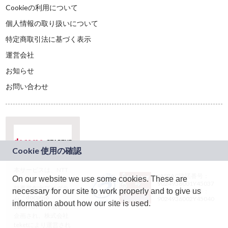
Cookieの利用について
個人情報の取り扱いについて
特定商取引法に基づく表示
運営会社
お知らせ
お問い合わせ
本サービスは、NTT
JASRAC許諾番号：
On our website we use some cookies. These are
ドコモグループの新
9024936001Y45037
規事業創出プログラ
necessary for our site to work properly and to give us
JASRAC許諾番号：
ム「docomo
9024936002Y45040
information about how our site is used.
STARTUP」を通じて
企画され、株式会社
teketにより運営され