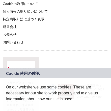
Cookieの利用について
個人情報の取り扱いについて
特定商取引法に基づく表示
運営会社
お知らせ
お問い合わせ
本サービスは、NTT
JASRAC許諾番号：
On our website we use some cookies. These are
ドコモグループの新
9024936001Y45037
規事業創出プログラ
necessary for our site to work properly and to give us
JASRAC許諾番号：
ム「docomo
9024936002Y45040
information about how our site is used.
STARTUP」を通じて
企画され、株式会社
teketにより運営され