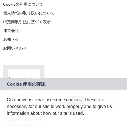
Cookieの利用について
個人情報の取り扱いについて
特定商取引法に基づく表示
運営会社
お知らせ
お問い合わせ
本サービスは、NTT
JASRAC許諾番号：
On our website we use some cookies. These are
ドコモグループの新
9024936001Y45037
規事業創出プログラ
necessary for our site to work properly and to give us
JASRAC許諾番号：
ム「docomo
9024936002Y45040
information about how our site is used.
STARTUP」を通じて
企画され、株式会社
teketにより運営され