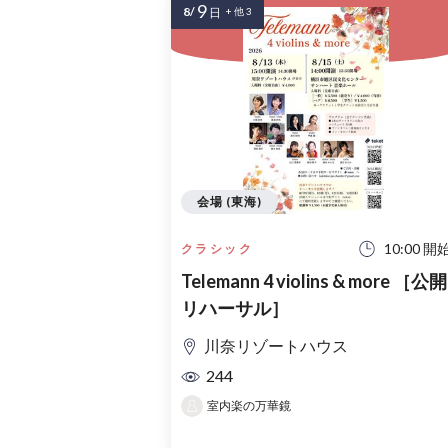
9
8/
日
+ 他 3
会場 (東海)
10:00 開
クラシック
Telemann 4 violins & more ［公開
リハーサル］
川奈リゾートハウス
244
室内楽の万華鏡