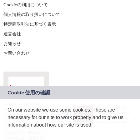
Cookieの利用について
個人情報の取り扱いについて
特定商取引法に基づく表示
運営会社
お知らせ
お問い合わせ
本サービスは、NTT
JASRAC許諾番号：
On our website we use some cookies. These are
ドコモグループの新
9024936001Y45037
規事業創出プログラ
necessary for our site to work properly and to give us
JASRAC許諾番号：
ム「docomo
9024936002Y45040
information about how our site is used.
STARTUP」を通じて
企画され、株式会社
teketにより運営され