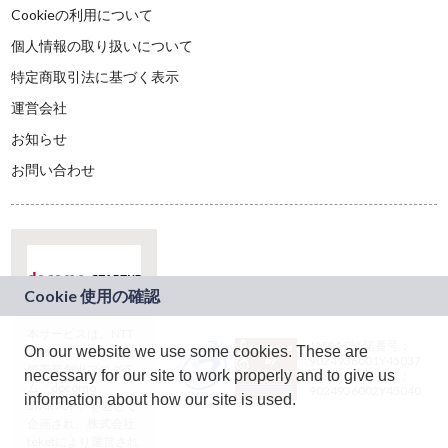
Cookieの利用について
個人情報の取り扱いについて
特定商取引法に基づく表示
運営会社
お知らせ
お問い合わせ
本サービスは、NTT
JASRAC許諾番号：
On our website we use some cookies. These are
ドコモグループの新
9024936001Y45037
規事業創出プログラ
necessary for our site to work properly and to give us
JASRAC許諾番号：
ム「docomo
9024936002Y45040
information about how our site is used.
STARTUP」を通じて
企画され、株式会社
teketにより運営され