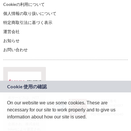
Cookieの利用について
個人情報の取り扱いについて
特定商取引法に基づく表示
運営会社
お知らせ
お問い合わせ
本サービスは、NTT
JASRAC許諾番号：
On our website we use some cookies. These are
ドコモグループの新
9024936001Y45037
規事業創出プログラ
necessary for our site to work properly and to give us
JASRAC許諾番号：
ム「docomo
9024936002Y45040
information about how our site is used.
STARTUP」を通じて
企画され、株式会社
teketにより運営され