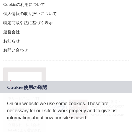
Cookieの利用について
個人情報の取り扱いについて
特定商取引法に基づく表示
運営会社
お知らせ
お問い合わせ
本サービスは、NTT
JASRAC許諾番号：
On our website we use some cookies. These are
ドコモグループの新
9024936001Y45037
規事業創出プログラ
necessary for our site to work properly and to give us
JASRAC許諾番号：
ム「docomo
9024936002Y45040
information about how our site is used.
STARTUP」を通じて
企画され、株式会社
teketにより運営され