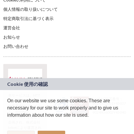
個人情報の取り扱いについて
特定商取引法に基づく表示
運営会社
お知らせ
お問い合わせ
本サービスは、NTT
JASRAC許諾番号：
On our website we use some cookies. These are
ドコモグループの新
9024936001Y45037
規事業創出プログラ
necessary for our site to work properly and to give us
JASRAC許諾番号：
ム「docomo
9024936002Y45040
information about how our site is used.
STARTUP」を通じて
企画され、株式会社
teketにより運営され
ています。