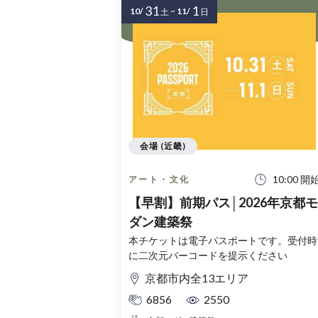
31
1
10/
~
11/
土
日
会場 (近畿)
10:00 開
アート・文化
【早割】前期パス│2026年京都モ
ダン建築祭
本チケットは電子パスポートです。受付時
に二次元バーコードを提示ください
京都市内全13エリア
6856
2550