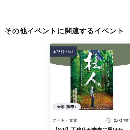
その他イベントに関連するイベント
9
8/
日
+ 他 5
会場 (関東)
0:00 開
アート・文化
【8/9】工務店が未来に届けた