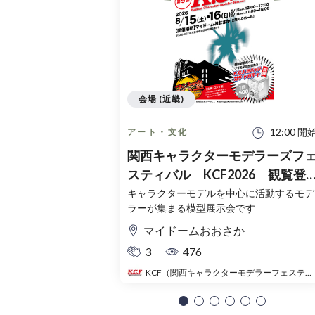
会場 (近畿)
12:00 開
アート・文化
関西キャラクターモデラーズフ
スティバル KCF2026 観覧登
録チケット（無料）
キャラクターモデルを中心に活動するモデ
ラーが集まる模型展示会です
マイドームおおさか
3
476
KCF（関西キャラクターモデラーフェスティバル）