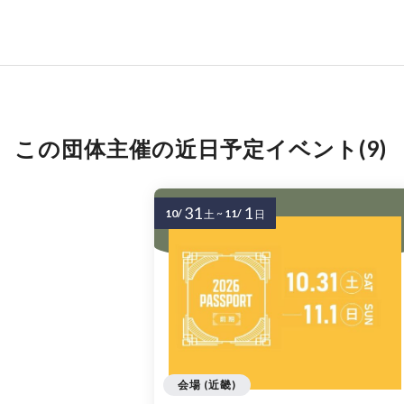
この団体主催の近日予定イベント(9)
31
1
10/
~
11/
土
日
会場 (近畿)