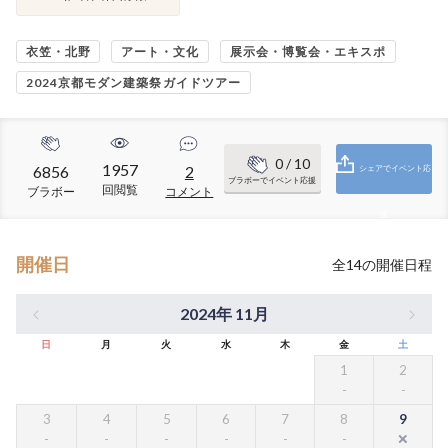
衣笠・北野
アート・文化
展示会・博覧会・エキスポ
2024京都モダン建築祭ガイドツアー
0
/ 10
1957
6856
2
シェアでイベント応
ブラボーでイベント応援
回閲覧
ブラボー
コメント
援
開催日
全
14
の開催日程
2024年 11月
日
月
火
水
木
金
土
1
2
3
4
5
6
7
8
9