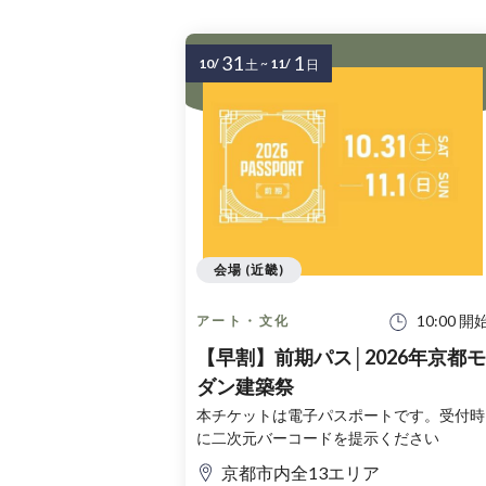
31
1
10/
~
11/
土
日
会場 (近畿)
10:00 開
アート・文化
【早割】前期パス│2026年京都モ
ダン建築祭
本チケットは電子パスポートです。受付時
に二次元バーコードを提示ください
京都市内全13エリア