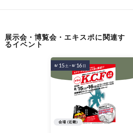
展示会・博覧会・エキスポに関連す
るイベント
15
16
8/
~
8/
土
日
会場 (近畿)