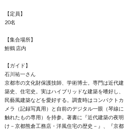
【定員】
20名
【集合場所】
鮒鶴 店内
【ガイド】
石川祐一さん
京都市の文化財保護技師、学術博士。専門は近代建
築史、住宅史。実はハイブリッドな建築を嗜好し、
民藝風建築などを愛好する。調査時はコンパクトカ
メラ（記録写真用）と自前のデジタル一眼（琴線に
触れたもの専用）を持参。著書に『近代建築の夜明
け－京都熊倉工務店・洋風住宅の歴史－』、『京都