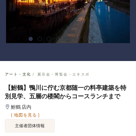
アート・文化
展示会・博覧会・エキスポ
【鮒鶴】鴨川に佇む京都随一の料亭建築を特
別見学、五層の楼閣からコースランチまで
鮒鶴 店内
[ 地図を見る ]
主催者団体情報