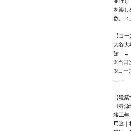
並行し
を楽し
数。メ
【コー
大谷大
館 →
※当日
※コー
-----
【建築
《尋源
竣工年
用途｜