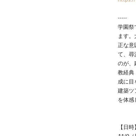
-----
学園祭
ます。
正な意
て、尋
のが、
教経典
成に目
建築ツ
を体感
【日時