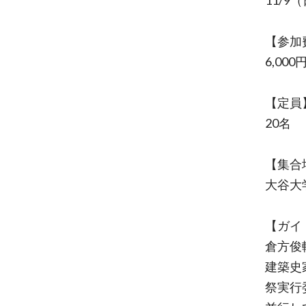
11/9（日
【参加
6,00
【定員
20名
【集合
大谷大
【ガイ
倉方俊
建築史
祭実行