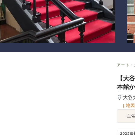
アート・
【大谷
本館か
大谷
[ 地
主
2025