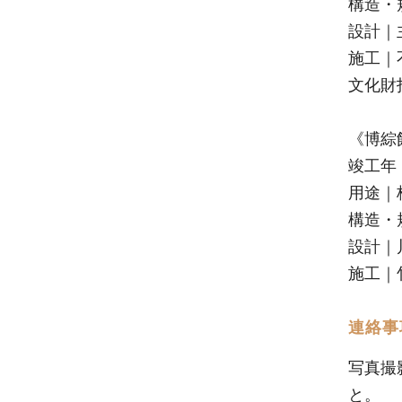
構造・
設計｜
施工｜
文化財
《博綜
竣工年｜
用途｜
構造・
設計｜
施工｜
連絡事
写真撮
と。