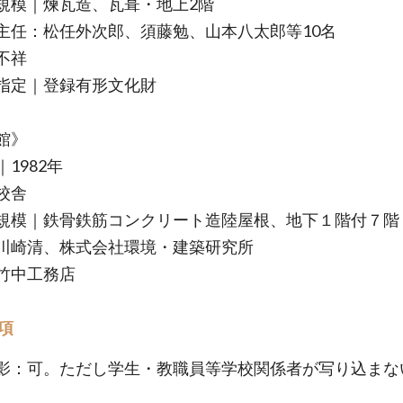
規模｜煉瓦造、瓦葺・地上2階
主任：松任外次郎、須藤勉、山本八太郎等10名
不祥
指定｜登録有形文化財
館》
1982年
校舎
規模｜鉄骨鉄筋コンクリート造陸屋根、地下１階付７階
川崎清、株式会社環境・建築研究所
竹中工務店
項
影：可。ただし学生・教職員等学校関係者が写り込まな