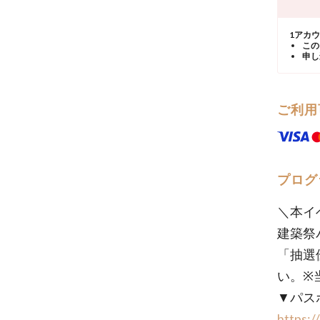
1アカ
この
申し
ご利用
プログ
＼本イ
建築祭
「抽選
い。※
▼パス
https:/