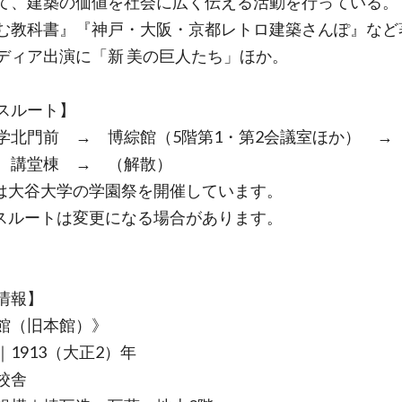
て、建築の価値を社会に広く伝える活動を行っている。
む教科書』『神戸・大阪・京都レトロ建築さんぽ』など
ディア出演に「新 美の巨人たち」ほか。
スルート】
学北門前 → 博綜館（5階第1・第2会議室ほか） →
 講堂棟 → （解散）
は大谷大学の学園祭を開催しています。
スルートは変更になる場合があります。
情報】
館（旧本館）》
｜1913（大正2）年
校舎