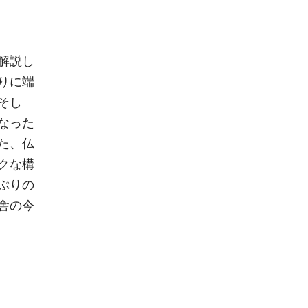
解説し
りに端
そし
なった
た、仏
クな構
ぷりの
舎の今