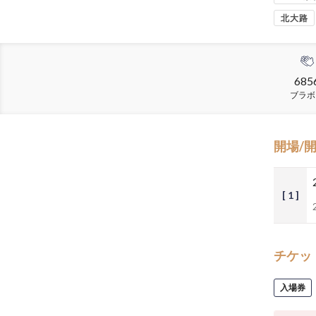
北大路
685
ブラボ
開場/
[ 1 ]
チケッ
入場券