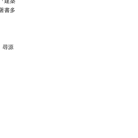
『建築
著書多
 尋源