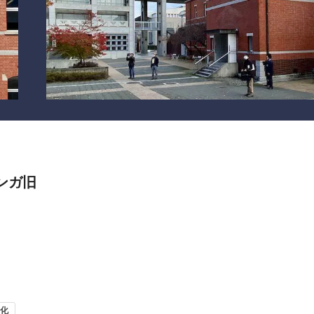
ンガ旧
化