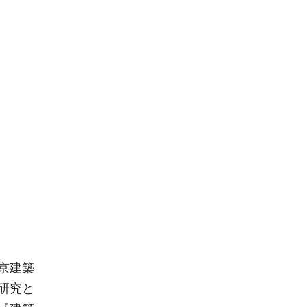
京建築
研究と