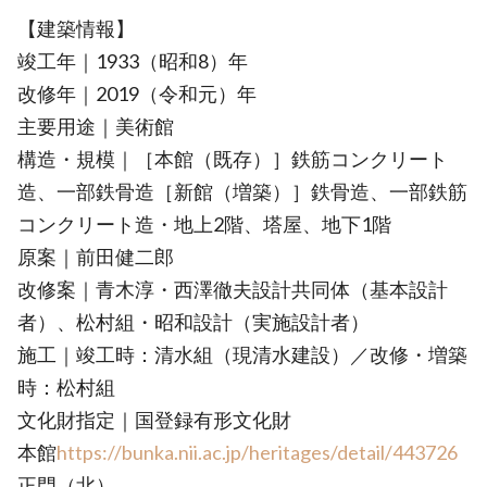
【建築情報】
竣工年｜1933（昭和8）年
改修年｜2019（令和元）年
主要用途｜美術館
構造・規模｜［本館（既存）］鉄筋コンクリート
造、一部鉄骨造［新館（増築）］鉄骨造、一部鉄筋
コンクリート造・地上2階、塔屋、地下1階
原案｜前田健二郎
改修案｜青木淳・西澤徹夫設計共同体（基本設計
者）、松村組・昭和設計（実施設計者）
施工｜竣工時：清水組（現清水建設）／改修・増築
時：松村組
文化財指定｜国登録有形文化財
本館
https://bunka.nii.ac.jp/heritages/detail/443726
正門（北）