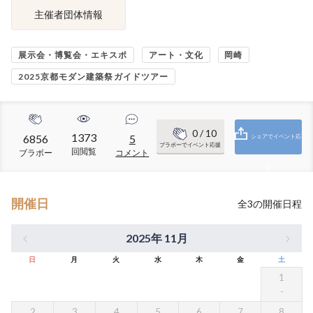
主催者団体情報
展示会・博覧会・エキスポ
アート・文化
岡崎
2025京都モダン建築祭ガイドツアー
0
/ 10
1373
6856
5
シェアでイベント応
ブラボーでイベント応援
回閲覧
ブラボー
コメント
援
開催日
全
3
の開催日程
2025年 11月
日
月
火
水
木
金
土
1
2
3
4
5
6
7
8