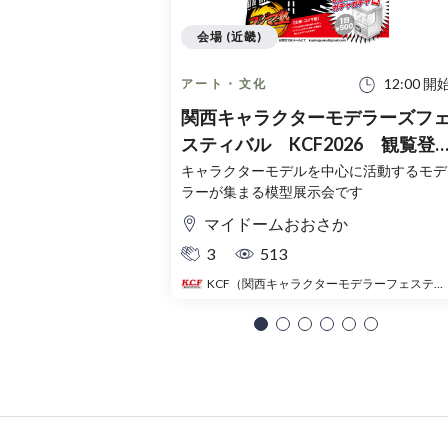
会場 (近畿)
12:00 開
アート・文化
関西キャラクターモデラーズフ
スティバル KCF2026 観覧登
録チケット（無料）
キャラクターモデルを中心に活動するモデ
ラーが集まる模型展示会です
マイドームおおさか
3
513
KCF（関西キャラクターモデラーフェスティバル）