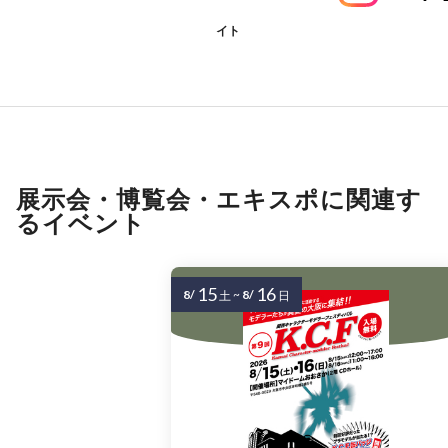
イト
展示会・博覧会・エキスポに関連す
るイベント
15
16
8/
~
8/
土
日