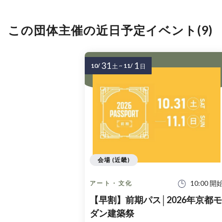
この団体主催の近日予定イベント(9)
31
1
10/
~
11/
土
日
会場 (近畿)
10:00 開
アート・文化
【早割】前期パス│2026年京都モ
ダン建築祭