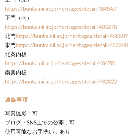
https://bunka.nii.ac.jp/heritages/detail/380587
正門（南）
https://bunka.nii.ac.jp/heritages/detail/403278
北門
https://bunka.nii.ac.jp/heritages/detail/458509
東門
https://bunka.nii.ac.jp/heritages/detail/452240
北案内板
https://bunka.nii.ac.jp/heritages/detail/404781
南案内板
https://bunka.nii.ac.jp/heritages/detail/432822
連絡事項
写真撮影：可
ブログ・SNS上での公開：可
使用可能なお手洗い：あり