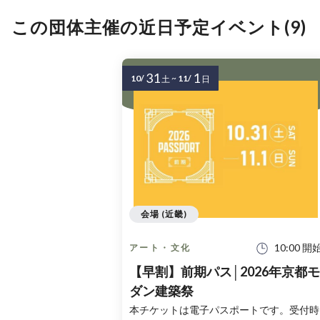
この団体主催の近日予定イベント(9)
31
1
10/
~
11/
土
日
会場 (近畿)
10:00 開
アート・文化
【早割】前期パス│2026年京都モ
ダン建築祭
本チケットは電子パスポートです。受付時