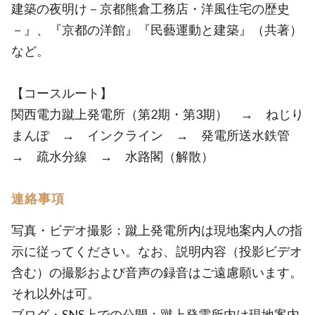
建築の夜明け－京都熊倉工務店・洋風住宅の歴史
－』、『京都の洋館』『民藝運動と建築』（共著）
など。
【コースルート】
関西電力蹴上発電所（第2期・第3期） → ねじり
まんぽ → インクライン → 発電所送水鉄管
→ 疏水分線 → 水路閣（解散）
連絡事項
写真・ビデオ撮影：蹴上発電所内は現地案内人の指
示に従ってください。なお、説明内容（投影ビデオ
含む）の撮影および音声の録音はご遠慮願います。
それ以外は可。
ブログ・SNS上での公開：蹴上発電所内は現地案内