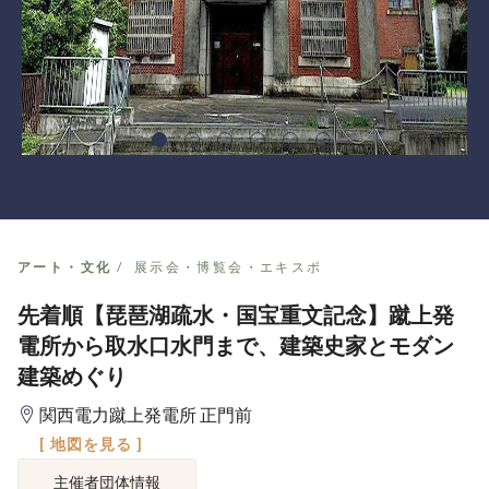
アート・文化
展示会・博覧会・エキスポ
先着順【琵琶湖疏水・国宝重文記念】蹴上発
電所から取水口水門まで、建築史家とモダン
建築めぐり
関西電力蹴上発電所 正門前
[ 地図を見る ]
主催者団体情報