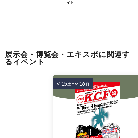
イト
展示会・博覧会・エキスポに関連す
るイベント
15
16
8/
~
8/
土
日