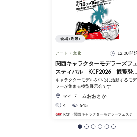
会場 (近畿)
12:00 開
アート・文化
関西キャラクターモデラーズフ
スティバル KCF2026 観覧登
録チケット（無料）
キャラクターモデルを中心に活動するモデ
ラーが集まる模型展示会です
マイドームおおさか
4
645
KCF（関西キャラクターモデラーフェスティバル）