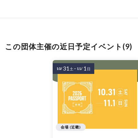
この団体主催の近日予定イベント(9)
31
1
10/
~
11/
土
日
会場 (近畿)