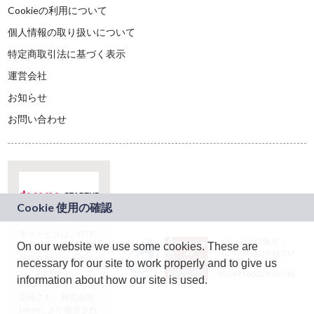
Cookieの利用について
個人情報の取り扱いについて
特定商取引法に基づく表示
運営会社
お知らせ
お問い合わせ
本サービスは、NTT
JASRAC許諾番号：
On our website we use some cookies. These are
ドコモグループの新
9024936001Y45037
規事業創出プログラ
necessary for our site to work properly and to give us
JASRAC許諾番号：
ム「docomo
9024936002Y45040
information about how our site is used.
STARTUP」を通じて
企画され、株式会社
teketにより運営され