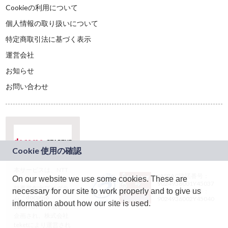
Cookieの利用について
個人情報の取り扱いについて
特定商取引法に基づく表示
運営会社
お知らせ
お問い合わせ
本サービスは、NTT
JASRAC許諾番号：
On our website we use some cookies. These are
ドコモグループの新
9024936001Y45037
規事業創出プログラ
necessary for our site to work properly and to give us
JASRAC許諾番号：
ム「docomo
9024936002Y45040
information about how our site is used.
STARTUP」を通じて
企画され、株式会社
teketにより運営され