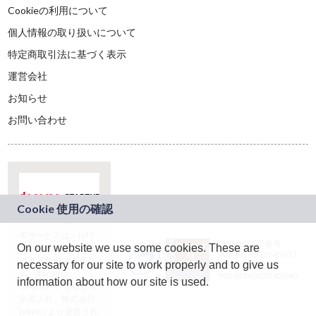
Cookieの利用について
個人情報の取り扱いについて
特定商取引法に基づく表示
運営会社
お知らせ
お問い合わせ
本サービスは、NTT
JASRAC許諾番号：
On our website we use some cookies. These are
ドコモグループの新
9024936001Y45037
規事業創出プログラ
necessary for our site to work properly and to give us
JASRAC許諾番号：
ム「docomo
9024936002Y45040
information about how our site is used.
STARTUP」を通じて
企画され、株式会社
teketにより運営され