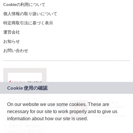
Cookieの利用について
個人情報の取り扱いについて
特定商取引法に基づく表示
運営会社
お知らせ
お問い合わせ
本サービスは、NTT
JASRAC許諾番号：
On our website we use some cookies. These are
ドコモグループの新
9024936001Y45037
規事業創出プログラ
necessary for our site to work properly and to give us
JASRAC許諾番号：
ム「docomo
9024936002Y45040
information about how our site is used.
STARTUP」を通じて
企画され、株式会社
teketにより運営され