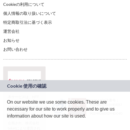
Cookieの利用について
個人情報の取り扱いについて
特定商取引法に基づく表示
運営会社
お知らせ
お問い合わせ
本サービスは、NTT
JASRAC許諾番号：
On our website we use some cookies. These are
ドコモグループの新
9024936001Y45037
規事業創出プログラ
necessary for our site to work properly and to give us
JASRAC許諾番号：
ム「docomo
9024936002Y45040
information about how our site is used.
STARTUP」を通じて
企画され、株式会社
teketにより運営され