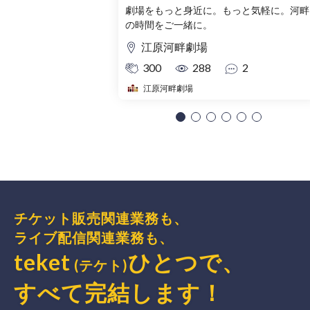
士』『ちっちゃい姫とユレルン
劇場をもっと身近に。もっと気軽に。河畔
の時間をご一緒に。
士』 −夏休み２本立て公演−
江原河畔劇場
300
288
2
江原河畔劇場
チケット販売関連業務も、
ライブ配信関連業務も、
teket
ひとつで、
(テケト)
すべて完結
します
！