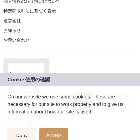
個人情報の取り扱いについて
特定商取引法に基づく表示
運営会社
お知らせ
お問い合わせ
本サービスは、NTT
JASRAC許諾番号：
On our website we use some cookies. These are
ドコモグループの新
9024936001Y45037
規事業創出プログラ
necessary for our site to work properly and to give us
JASRAC許諾番号：
ム「docomo
9024936002Y45040
information about how our site is used.
STARTUP」を通じて
企画され、株式会社
teketにより運営され
ています。
Accept
Deny