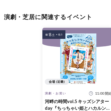
演劇・芝居に関連するイベント
8
8/
土
+ 他 5
会場 (近畿)
11:00 開
演劇・お笑い
河畔の時間vol.5 キッズシアター
day『ちっちゃい姫とハカルン博