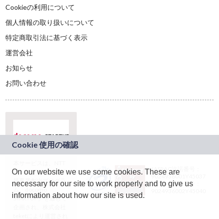
Cookieの利用について
個人情報の取り扱いについて
特定商取引法に基づく表示
運営会社
お知らせ
お問い合わせ
本サービスは、NTT
JASRAC許諾番号：
On our website we use some cookies. These are
ドコモグループの新
9024936001Y45037
規事業創出プログラ
necessary for our site to work properly and to give us
JASRAC許諾番号：
ム「docomo
9024936002Y45040
information about how our site is used.
STARTUP」を通じて
企画され、株式会社
teketにより運営され