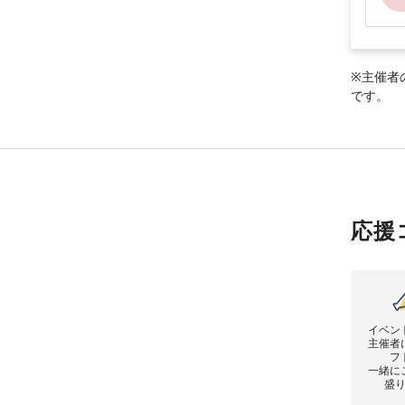
※主催者
です。
応援
イベン
主催者
フ
一緒に
盛