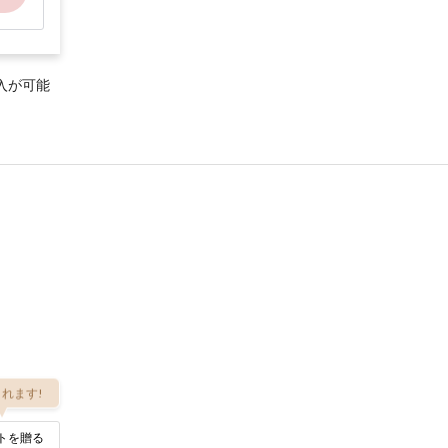
入が可能
れます!
トを贈る