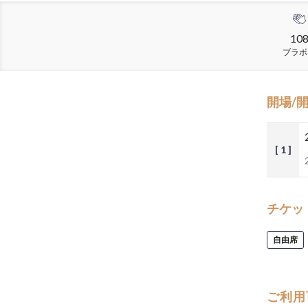
10
ブラボ
開場/
[ 1 ]
チケッ
自由席
ご利用