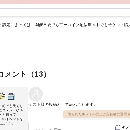
の設定によっては、開催日後でもアーカイブ配信期間中でもチケット購
コメント（
13
）
ゲスト
様の投稿として表示されます。
ト前でも後でも
にコメントやギ
贈られたギフトの売上は主催者に還元さ
トを贈って
このイベントを
り上げよう！
ギフ