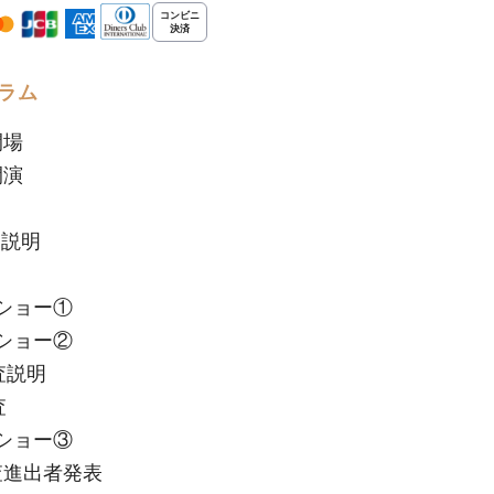
ラム
開場
開演
査説明
査
ショー①
ショー②
査説明
査
ショー③
審査進出者発表