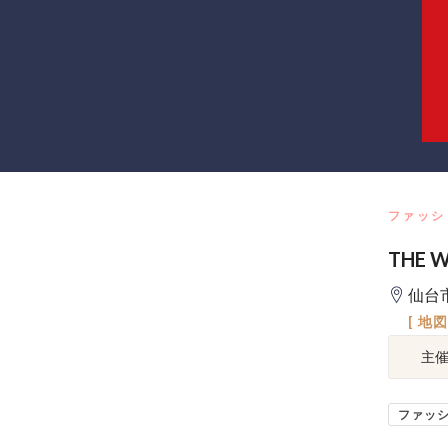
ファッシ
THE 
仙台市
[ 地
主
ファッ