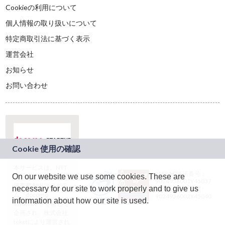
Cookieの利用について
個人情報の取り扱いについて
特定商取引法に基づく表示
運営会社
お知らせ
お問い合わせ
本サービスは、NTT
JASRAC許諾番号：
On our website we use some cookies. These are
ドコモグループの新
9024936001Y45037
規事業創出プログラ
necessary for our site to work properly and to give us
JASRAC許諾番号：
ム「docomo
9024936002Y45040
information about how our site is used.
STARTUP」を通じて
企画され、株式会社
teketにより運営され