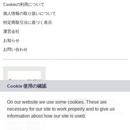
Cookieの利用について
個人情報の取り扱いについて
特定商取引法に基づく表示
運営会社
お知らせ
お問い合わせ
本サービスは、NTT
JASRAC許諾番号：
On our website we use some cookies. These are
ドコモグループの新
9024936001Y45037
規事業創出プログラ
necessary for our site to work properly and to give us
JASRAC許諾番号：
ム「docomo
9024936002Y45040
information about how our site is used.
STARTUP」を通じて
企画され、株式会社
teketにより運営され