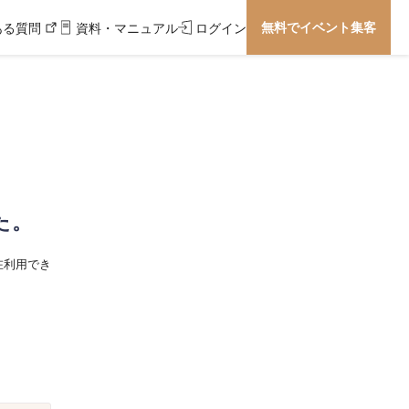
無料でイベント集客
ある質問
資料・マニュアル
ログイン
た。
在利用でき