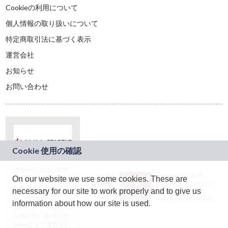
Cookieの利用について
個人情報の取り扱いについて
特定商取引法に基づく表示
運営会社
お知らせ
お問い合わせ
本サービスは、NTT
JASRAC許諾番号：
On our website we use some cookies. These are
ドコモグループの新
9024936001Y45037
規事業創出プログラ
necessary for our site to work properly and to give us
JASRAC許諾番号：
ム「docomo
9024936002Y45040
information about how our site is used.
STARTUP」を通じて
企画され、株式会社
teketにより運営され