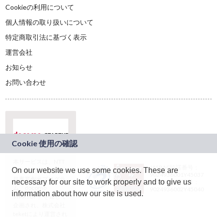
Cookieの利用について
個人情報の取り扱いについて
特定商取引法に基づく表示
運営会社
お知らせ
お問い合わせ
本サービスは、NTT
JASRAC許諾番号：
On our website we use some cookies. These are
ドコモグループの新
9024936001Y45037
規事業創出プログラ
necessary for our site to work properly and to give us
JASRAC許諾番号：
ム「docomo
9024936002Y45040
information about how our site is used.
STARTUP」を通じて
企画され、株式会社
teketにより運営され