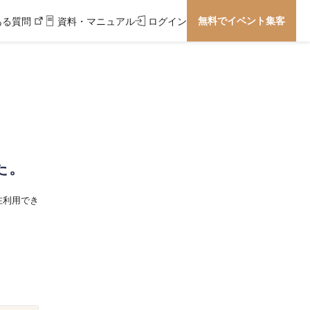
無料でイベント集客
ある質問
資料・マニュアル
ログイン
た。
在利用でき