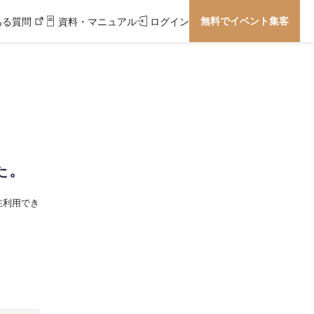
無料でイベント集客
ある質問
資料・マニュアル
ログイン
た。
在利用でき