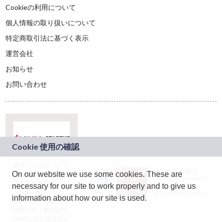
Cookieの利用について
個人情報の取り扱いについて
特定商取引法に基づく表示
運営会社
お知らせ
お問い合わせ
本サービスは、NTT
JASRAC許諾番号：
On our website we use some cookies. These are
ドコモグループの新
9024936001Y45037
規事業創出プログラ
necessary for our site to work properly and to give us
JASRAC許諾番号：
ム「docomo
9024936002Y45040
information about how our site is used.
STARTUP」を通じて
企画され、株式会社
teketにより運営され