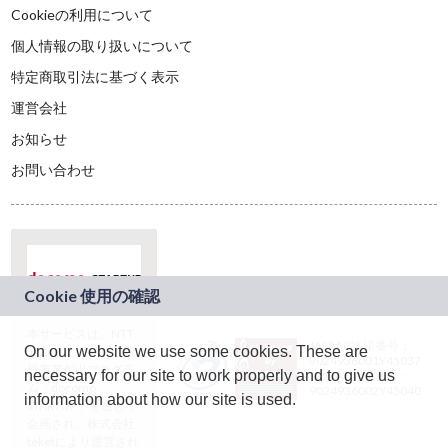
Cookieの利用について
個人情報の取り扱いについて
特定商取引法に基づく表示
運営会社
お知らせ
お問い合わせ
本サービスは、NTT
JASRAC許諾番号：
On our website we use some cookies. These are
ドコモグループの新
9024936001Y45037
規事業創出プログラ
necessary for our site to work properly and to give us
JASRAC許諾番号：
ム「docomo
9024936002Y45040
information about how our site is used.
STARTUP」を通じて
企画され、株式会社
teketにより運営され