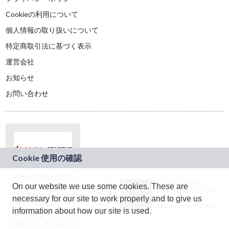
Cookieの利用について
個人情報の取り扱いについて
特定商取引法に基づく表示
運営会社
お知らせ
お問い合わせ
本サービスは、NTT
JASRAC許諾番号：
On our website we use some cookies. These are
ドコモグループの新
9024936001Y45037
規事業創出プログラ
necessary for our site to work properly and to give us
JASRAC許諾番号：
ム「docomo
9024936002Y45040
information about how our site is used.
STARTUP」を通じて
企画され、株式会社