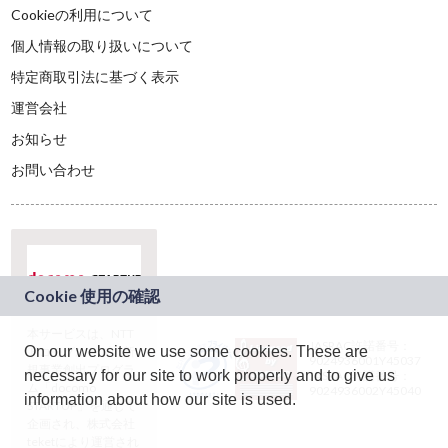
Cookieの利用について
個人情報の取り扱いについて
特定商取引法に基づく表示
運営会社
お知らせ
お問い合わせ
本サービスは、NTT
JASRAC許諾番号：
On our website we use some cookies. These are
ドコモグループの新
9024936001Y45037
規事業創出プログラ
necessary for our site to work properly and to give us
JASRAC許諾番号：
ム「docomo
9024936002Y45040
information about how our site is used.
STARTUP」を通じて
企画され、株式会社
teketにより運営され