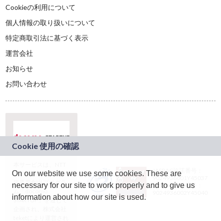
Cookieの利用について
個人情報の取り扱いについて
特定商取引法に基づく表示
運営会社
お知らせ
お問い合わせ
本サービスは、NTT
JASRAC許諾番号：
On our website we use some cookies. These are
ドコモグループの新
9024936001Y45037
規事業創出プログラ
necessary for our site to work properly and to give us
JASRAC許諾番号：
ム「docomo
9024936002Y45040
information about how our site is used.
STARTUP」を通じて
企画され、株式会社
teketにより運営され