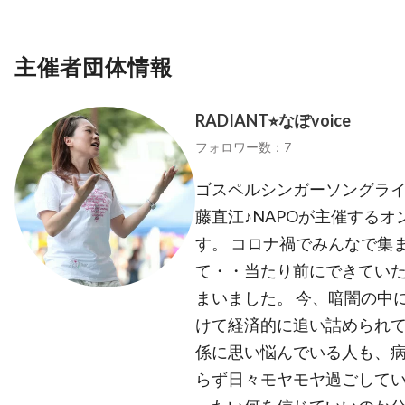
主催者団体情報
RADIANT⭐︎なぽvoice
フォロワー数：7
ゴスペルシンガーソングラ
藤直江♪NAPOが主催する
す。 コロナ禍でみんなで集
て・・当たり前にできていた
まいました。 今、暗闇の中
けて経済的に追い詰められ
係に思い悩んでいる人も、
らず日々モヤモヤ過ごして