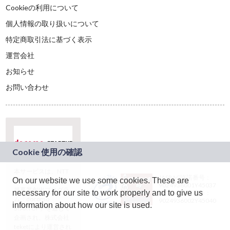
Cookieの利用について
個人情報の取り扱いについて
特定商取引法に基づく表示
運営会社
お知らせ
お問い合わせ
本サービスは、NTT
JASRAC許諾番号：
On our website we use some cookies. These are
ドコモグループの新
9024936001Y45037
規事業創出プログラ
necessary for our site to work properly and to give us
JASRAC許諾番号：
ム「docomo
9024936002Y45040
information about how our site is used.
STARTUP」を通じて
企画され、株式会社
teketにより運営され