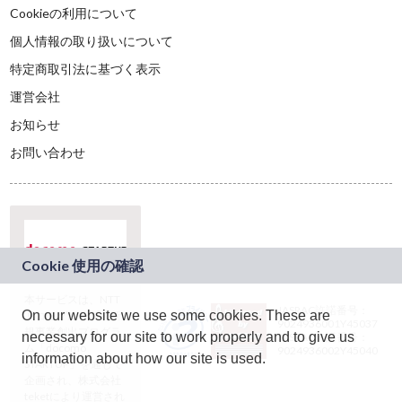
Cookieの利用について
個人情報の取り扱いについて
特定商取引法に基づく表示
運営会社
お知らせ
お問い合わせ
本サービスは、NTT
JASRAC許諾番号：
On our website we use some cookies. These are
ドコモグループの新
9024936001Y45037
規事業創出プログラ
necessary for our site to work properly and to give us
JASRAC許諾番号：
ム「docomo
9024936002Y45040
information about how our site is used.
STARTUP」を通じて
企画され、株式会社
teketにより運営され