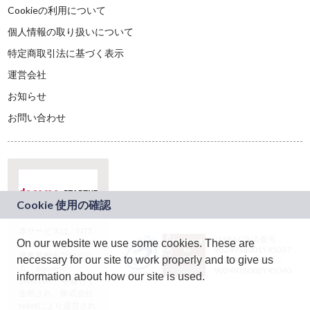
Cookieの利用について
個人情報の取り扱いについて
特定商取引法に基づく表示
運営会社
お知らせ
お問い合わせ
本サービスは、NTT
JASRAC許諾番号：
On our website we use some cookies. These are
ドコモグループの新
9024936001Y45037
規事業創出プログラ
necessary for our site to work properly and to give us
JASRAC許諾番号：
ム「docomo
9024936002Y45040
information about how our site is used.
STARTUP」を通じて
企画され、株式会社
teketにより運営され