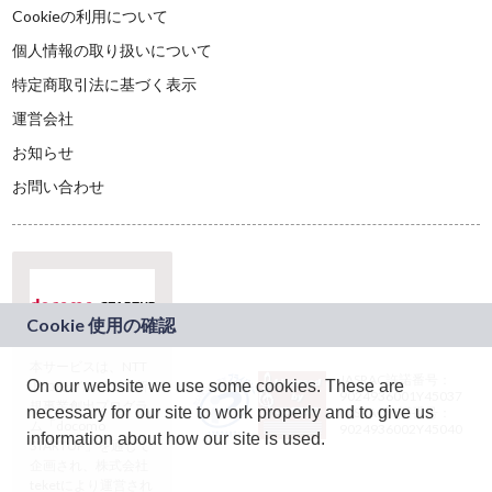
Cookieの利用について
個人情報の取り扱いについて
特定商取引法に基づく表示
運営会社
お知らせ
お問い合わせ
本サービスは、NTT
JASRAC許諾番号：
On our website we use some cookies. These are
ドコモグループの新
9024936001Y45037
規事業創出プログラ
necessary for our site to work properly and to give us
JASRAC許諾番号：
ム「docomo
9024936002Y45040
information about how our site is used.
STARTUP」を通じて
企画され、株式会社
teketにより運営され