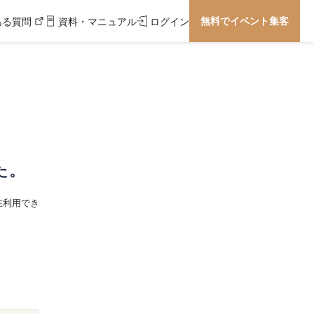
無料でイベント集客
ある質問
資料・マニュアル
ログイン
た。
在利用でき