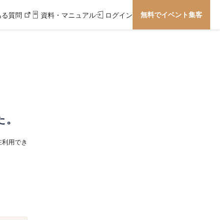
無料でイベント集客
ある質問
資料・マニュアル
ログイン
た。
在利用でき