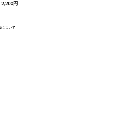
~
2,200
円
法について