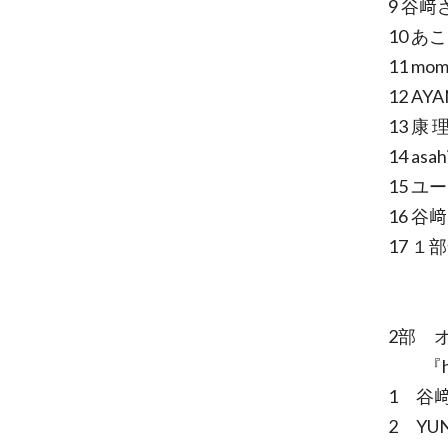
9 谷﨑
10 あこ
11 mo
12 AY
13 康 
14 as
15 ユ
16 谷﨑
17 
2部 
『ho
1 谷﨑
2 YU