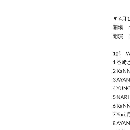
▼ 4月
開場 1
開演 1
1部 W
1 谷﨑さ
2 KaN
3 AY
4 YUN
5 NAR
6 Ka
7 Yur
8 AYA