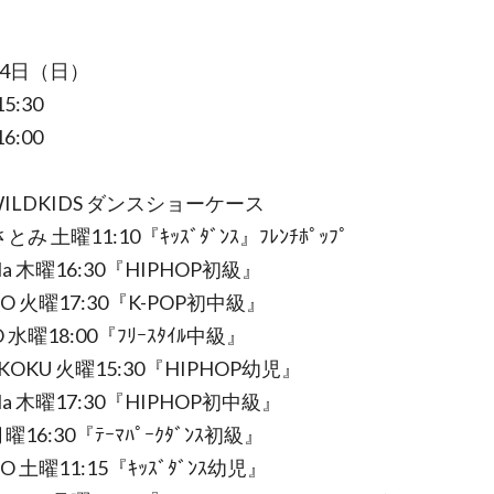
14日（日）
5:30
6:00
ILDKIDS ダンスショーケース
とみ 土曜11:10『ｷｯｽﾞﾀﾞﾝｽ』ﾌﾚﾝﾁﾎﾟｯﾌﾟ
Na 木曜16:30『HIPHOP初級』
ANO 火曜17:30『K-POP初中級』
O 水曜18:00『ﾌﾘｰｽﾀｲﾙ中級』
IKOKU 火曜15:30『HIPHOP幼児』
NNa 木曜17:30『HIPHOP初中級』
i 月曜16:30『ﾃｰﾏﾊﾟｰｸﾀﾞﾝｽ初級』
NO 土曜11:15『ｷｯｽﾞﾀﾞﾝｽ幼児』