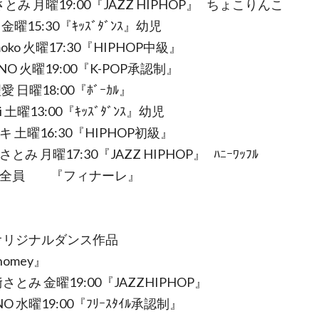
さとみ 月曜19:00『JAZZ HIPHOP』 ちょこりんこ
 金曜15:30『ｷｯｽﾞﾀﾞﾝｽ』幼児
moko 火曜17:30『HIPHOP中級』
ANO 火曜19:00『K-POP承認制』
理愛 日曜18:00『ﾎﾞｰｶﾙ』
ahi 土曜13:00『ｷｯｽﾞﾀﾞﾝｽ』幼児
ーキ 土曜16:30『HIPHOP初級』
さとみ 月曜17:30『JAZZ HIPHOP』 ﾊﾆｰﾜｯﾌﾙ
１部全員 『フィナーレ』
オリジナルダンス作品
mey』
さとみ 金曜19:00『JAZZHIPHOP』
NO 水曜19:00『ﾌﾘｰｽﾀｲﾙ承認制』