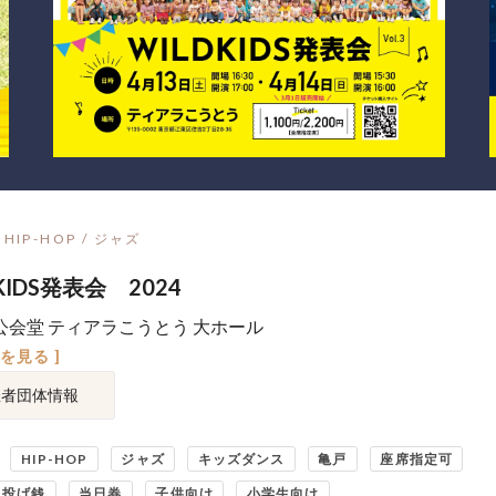
HIP-HOP / ジャズ
KIDS発表会 2024
公会堂 ティアラこうとう 大ホール
図を見る ]
催者団体情報
HIP-HOP
ジャズ
キッズダンス
亀戸
座席指定可
・投げ銭
当日券
子供向け
小学生向け