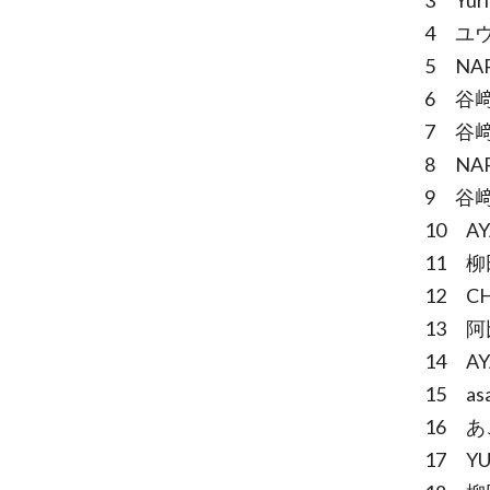
3 Yur
4 ユウ
5 NA
6 谷﨑さ
7 谷﨑さ
8 NA
9 谷﨑さ
10 A
11 柳
12 C
13 阿
14 A
15 a
16 あ
17 Y