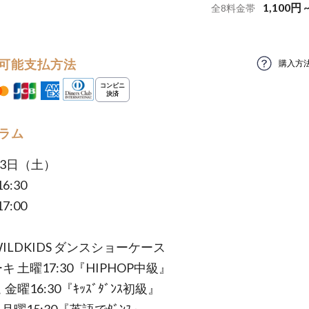
1,100
円
全
8
料金帯
可能支払方法
購入方
ラム
13日（土）
6:30
7:00
ILDKIDS ダンスショーケース
キ 土曜17:30『HIPHOP中級』
 金曜16:30『ｷｯｽﾞﾀﾞﾝｽ初級』