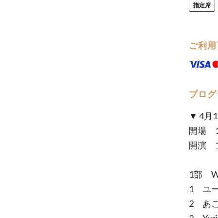
指定席
ご利用
プログ
▼ 4月
開場 1
開演 1
1部 W
1 ユー
2 あこ