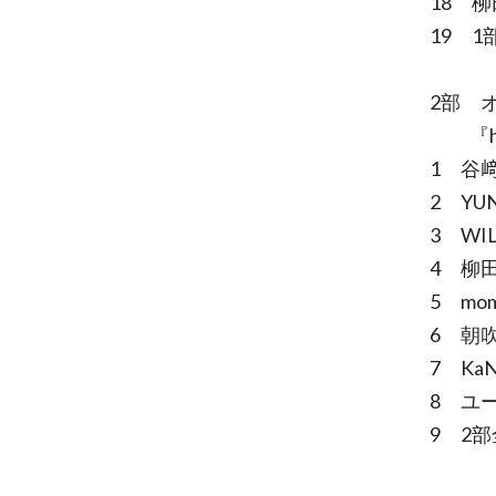
18 柳
19 
2部 
『ho
1 谷﨑
2 YU
3 WIL
4 柳田
5 mom
6 朝吹
7 Ka
8 ユー
9 2