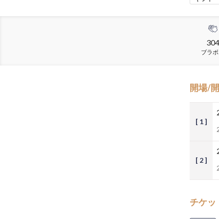
30
ブラボ
開場/
[ 1 ]
[ 2 ]
チケッ