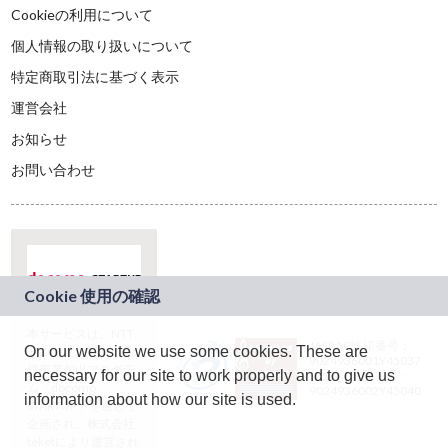
Cookieの利用について
個人情報の取り扱いについて
特定商取引法に基づく表示
運営会社
お知らせ
お問い合わせ
本サービスは、NTT
JASRAC許諾番号：
On our website we use some cookies. These are
ドコモグループの新
9024936001Y45037
規事業創出プログラ
necessary for our site to work properly and to give us
JASRAC許諾番号：
ム「docomo
9024936002Y45040
information about how our site is used.
STARTUP」を通じて
企画され、株式会社
teketにより運営され