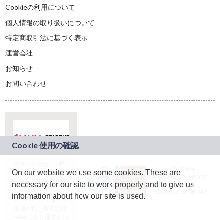
Cookieの利用について
個人情報の取り扱いについて
特定商取引法に基づく表示
運営会社
お知らせ
お問い合わせ
本サービスは、NTT
JASRAC許諾番号：
On our website we use some cookies. These are
ドコモグループの新
9024936001Y45037
規事業創出プログラ
necessary for our site to work properly and to give us
JASRAC許諾番号：
ム「docomo
9024936002Y45040
information about how our site is used.
STARTUP」を通じて
企画され、株式会社
teketにより運営され